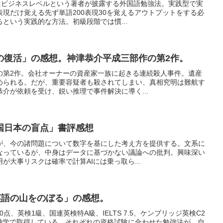
語はビジネスレベルという著者が披露する外国語勉強法。実践型で実
現だけ覚える先ず単語200表現30を覚えるアウトプットをする必
という実践的な方法。初級段階では慣...
の復活」の感想。神津恭介平成三部作の第2作。
の第2作。会社オーナーの資産家一族に起きる連続殺人事件。遺産
められる。だが、重要容疑者も殺されてしまい、真相究明は難航す
介が依頼を受け、鋭い推理で事件解決に導く...
国日本の盲点」書評感想
が、今の諸問題について数字を基にした考え方を提供する。文系に
なっているが、中身はデータに基づかない議論への批判。興味深い
が大事リスクは確率で計算AIには乗っ取ら...
英語の山をのぼる」の感想。
90点、英検1級、国連英検特A級、IELTS 7.5、ケンブリッジ英検C2
関資格を独学で取得している。それぞれの資格試験に合わせた勉強法が、自