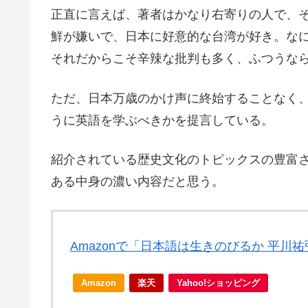
正直に言えば、著者はかなり右寄りの人で、
鮮が嫌いで、日本に好意的な台湾が好き。な
それだからこそ辛辣な批判も多く、ふつうな
ただ、日本万歳のかけ声に終始することなく
うに英語を学ぶべきかを提言している。
紹介されている歴史文化のトピックスの豊富
ある中身の濃い内容だと思う。
Amazonで「日本語は生きのびるか 平川
Amazon
楽天
Yahoo!ショッピング