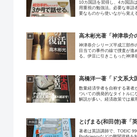
10カ国語を習得し、4カ国
用重視の勉強法。必要な単語表
要なものから使いながら覚える
高木彬光著「神津恭介
本
神津恭介シリーズ平成三部作
目当ての事件の線で捜査が進
る。伊豆に引きこもった神津恭
高橋洋一著「ド文系大
本
数量経済学者を自称する著者
ついての挑発的なタイトルに
解説が多い。経済政策では雇用
とげまる(和田啓)著「
外国語
著者は英語講師で、TOEIC 9
Proficiencyなどの難