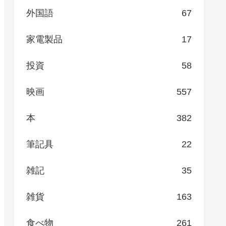
外国語
67
家電製品
17
投資
58
映画
557
本
382
筆記具
22
雑記
35
雑貨
163
食べ物
261