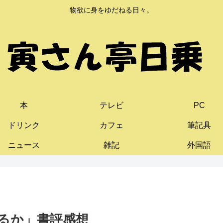
物欲に身をゆだねる日々。
本
テレビ
PC
ドリンク
カフェ
筆記具
ニュース
雑記
外国語
るか」書評感想