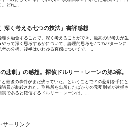
どれ...
く 深く考える七つの技法」書評感想
論理を融合することで、深く考えることができ、最高の思考力が生
うやって深く思考するかについて、論理的思考を7つのパターンに
考の分析。後半はいわゆる直感についてで、...
Zの悲劇」の感想。探偵ドルリー・レーンの第3弾。
、Zと最後の事件がまだ残っていた。ということでＺの悲劇を手にと
院議員が刺殺された。刑務所を出所したばかりの元受刑者が逮捕さ
実であると確信するドルリー・レーンは、...
ンサーリンク