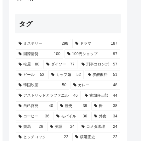
タグ
ミステリー
298
ドラマ
187
国際情勢
100
100円ショップ
97
松屋
80
ダイソー
77
刑事コロンボ
57
ビール
52
カップ麺
52
炭酸飲料
51
韓国映画
50
カレー
48
アストリッドとラファエル
46
古畑任三郎
44
自己啓発
40
歴史
39
株
38
コーヒー
36
モバイル
36
外食
34
競馬
26
英語
24
コメダ珈琲
24
ヒッチコック
22
横溝正史
22