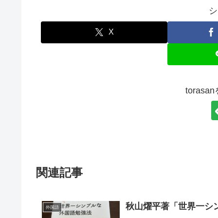
シ
X
toras
関連記事
秋山燿平著「世界一シ
外国語