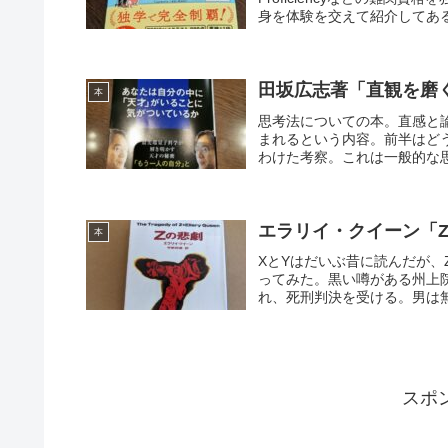
身を体験を交えて紹介してある。
田坂広志著「直観を磨
本
思考法についての本。直感と
まれるという内容。前半はど
わけた考察。これは一般的な思
エラリイ・クイーン「
本
XとYはだいぶ昔に読んだが
ってみた。黒い噂がある州上
れ、死刑判決を受ける。男は無
スポ