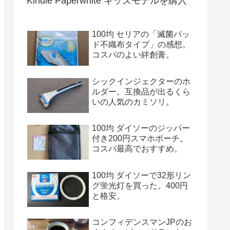
Kindle Paperwhite キッズモデルを購入
100均 セリアの「滅菌パッ
ド不織布タイプ」の感想。
コスパのよい絆創膏。
シックインジェクターのホ
ルダー。互換品が出るくら
いの人気のカミソリ。
100均 ダイソーのジッパー
付き200円スマホポーチ。
コスパ最高でおすすめ。
100均 ダイソーで32形リン
グ蛍光灯を買った。400円
と格安。
コンフィデンスマンJPのお