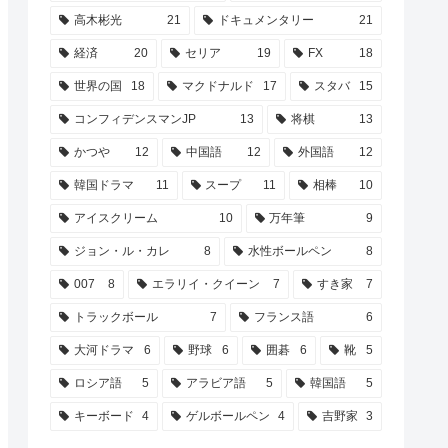
高木彬光
21
ドキュメンタリー
21
経済
20
セリア
19
FX
18
世界の国
18
マクドナルド
17
スタバ
15
コンフィデンスマンJP
13
将棋
13
かつや
12
中国語
12
外国語
12
韓国ドラマ
11
スープ
11
相棒
10
アイスクリーム
10
万年筆
9
ジョン・ル・カレ
8
水性ボールペン
8
007
8
エラリイ・クイーン
7
すき家
7
トラックボール
7
フランス語
6
大河ドラマ
6
野球
6
囲碁
6
靴
5
ロシア語
5
アラビア語
5
韓国語
5
キーボード
4
ゲルボールペン
4
吉野家
3